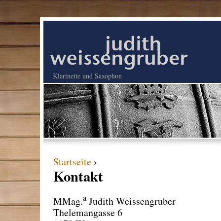
Klarinette und Saxophon
Startseite
›
Kontakt
a
MMag.
Judith Weissengruber
Thelemangasse 6